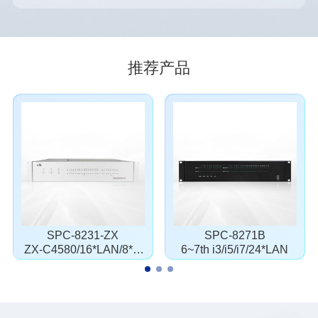
推荐产品
SPC-8231-ZX
SPC-8271B
ZX-C4580/16*LAN/8*C
6~7th i3/i5/i7/24*LAN
OM/B码