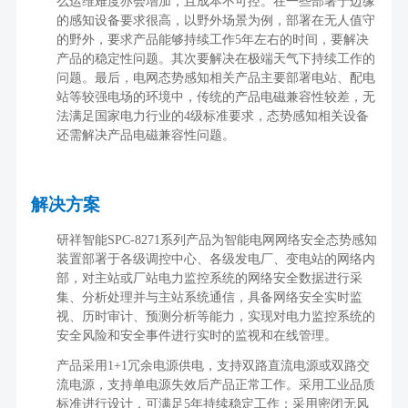
么运维难度亦会增加，且成本不可控。在一些部署于边缘
的感知设备要求很高，以野外场景为例，部署在无人值守
的野外，要求产品能够持续工作
5
年左右的时间，要解决
产品的稳定性问题。其次要解决在极端天气下持续工作的
问题。最后，电网态势感知相关产品主要部署电站、配电
站等较强电场的环境中，传统的产品电磁兼容性较差，无
法满足国家电力行业的
4
级标准要求，态势感知相关设备
还需解决产品电磁兼容性问题。
解决方案
研祥智能
SPC-8271
系列产品为智能电网网络安全态势感知
装置部署于各级调控中心、各级发电厂、变电站的网络内
部，对主站或厂站电力监控系统的网络安全数据进行采
集、分析处理并与主站系统通信，具备网络安全实时监
视、历时审计、预测分析等能力，实现对电力监控系统的
安全风险和安全事件进行实时的监视和在线管理。
产品采用
1+1
冗余电源供电，支持双路直流电源或双路交
流电源，支持单电源失效后产品正常工作。采用工业品质
标准进行设计，可满足
5
年持续稳定工作；采用密闭无风