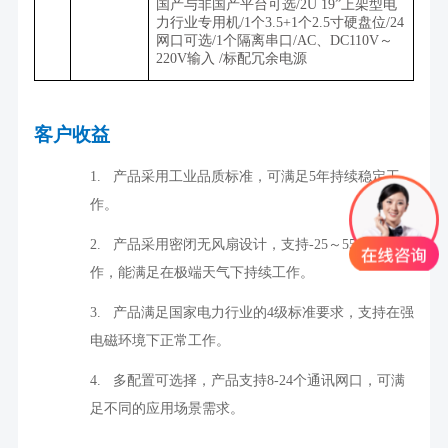
国产与非国产平台可选
/
2U 19”上架型电
力行业专用机/1个
3.5+1
个
2.5
寸硬盘位/24
网口可选
/
1个隔离串口/AC、
DC110V
～
220V
输入 /标配冗余电源
客户收益
1.
产品采用工业品质标准，可满足
5
年持续稳定工
作。
2.
产品采用密闭无风扇设计，支持
-25
～
55
°
C
宽温工
作，能满足在极端天气下持续工作。
3.
产品满足国家电力行业的
4
级标准要求，支持在强
电磁环境下正常工作。
4.
多配置可选择，产品支持
8-24
个通讯网口，可满
足不同的应用场景需求。