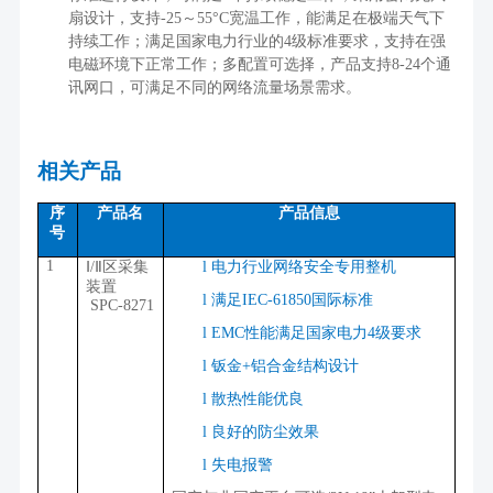
扇设计，支持
-25
～
55
°
C
宽温工作，能满足在极端天气下
持续工作；满足国家电力行业的
4
级标准要求，支持在强
电磁环境下正常工作；多配置可选择，产品支持
8-24
个通
讯网口，可满足不同的网络流量场景需求。
相关产品
序
产品名
产品信息
号
1
Ⅰ
/
Ⅱ区采集
l
电力行业网络安全专用整机
装置
l
满足IEC-61850国际标准
SPC-8271
l
EMC性能满足国家电力4级要求
l
钣金+铝合金结构设计
l
散热性能优良
l
良好的防尘效果
l
失电报警