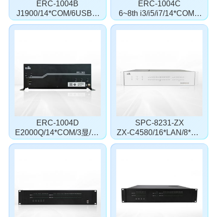
ERC-1004B
ERC-1004C
J1900/14*COM/6USB/4
6~8th i3/i5/i7/14*COM/3
显/3LAN
显/3LAN
ERC-1004D
SPC-8231-ZX
E2000Q/14*COM/3显/4L
ZX-C4580/16*LAN/8*CO
AN
M/B码