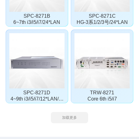
SPC-8271B
SPC-8271C
6~7th i3/i5/i7/24*LAN
HG-3系1/2/3号/24*LAN
SPC-8271D
TRW-8271
4~9th i3/i5/i7/12*LAN/8*
Core 6th i5/i7
COM
加载更多