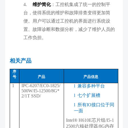
4.
维护简化
：工控机集成了统一的控制平
台，使得系统的维护和故障排查变得更加简
便。用户可以通过工控机的界面进行系统设
置、故障诊断和数据分析，减少了维护人员的
工作负担。
相关产品
序
号
产品
产品信息
1
IPC-6207/EC0-1825/
l
兼容多种平台
500W/I5-12500/8G*
l
七个扩展槽
2/1T SSD/
l
所有IO接口位于同
一面
Intel® H610E芯片组/I5-1
2500六核处理器/8G内存