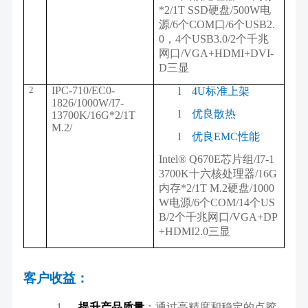
*2/1T SSD硬盘/500W电
源/6个COM口/6个USB2.
0，4个USB3.0/2个千兆
网口/VGA+HDMI+DVI-
D三显
2
IPC-710/EC0-
l
4U标准上架
1826/1000W/I7-
l
优良散热
13700K/16G*2/1T
M.2/
l
优良EMC性能
Intel® Q670E芯片组/I7-1
3700K十六核处理器/16G
内存*2/1T M.2硬盘/1000
W电源/6个COM/14个US
B/2个千兆网口/VGA+DP
+HDMI2.0三显
客户收益：
1.
提升产品质量
：通过高精度和稳定的点胶