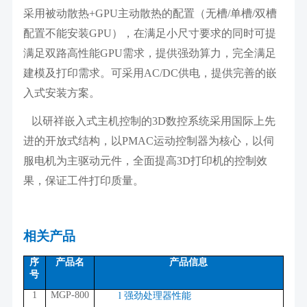
采用被动散热
+GPU
主动散热的配置（无槽
/
单槽
/
双槽
配置不能安装
GPU
），在满足小尺寸要求的同时可提
满足双路高性能
GPU
需求，提供强劲算力，完全满足
建模及打印需求。可采用
AC/DC
供电，提供完善的嵌
入式安装方案。
以研祥
嵌入式主机控制的3D数控系统采用国际上先
进的开放式结构，以PMAC运动控制器为核心，以伺
服电机为主驱动元件，全面提高3D打印机的控制效
果，保证工件打印质量。
相关产品
序
产品名
产品信息
号
1
MGP-800
l
强劲处理器性能