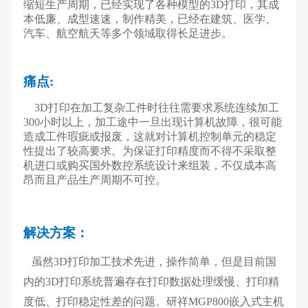
缩短生产周期，已经实现了各种模型的
3D
打印，其成
本低廉、成型速速，制作精美，已经在建筑、医学、
汽车、航空航天等多个领域取得长足进步。
痛点
:
3D
打印在加工复杂工件时往往需要求系统连续加工
300
小时以上，加工途中一旦出现计算机故障，很可能
造成工件瑕疵或报废，这就对计算机控制单元的稳定
性提出了较高要求。为保证打印精度而不得不采取整
机进口或购买国外数控系统设计来组装，不仅成本高
昂而且产品生产周期不可控。
解决方案：
虽然
3D
打印加工技术先进，操作简单，但是目前国
内的
3D
打印系统普遍存在打印数据处理缓慢、打印精
度低、打印稳定性差的问题。
研祥
MGP800
嵌入式主机