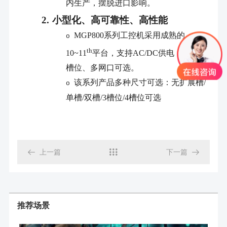
内生产，摆脱进口影响。
2.
小型化、高可靠性、高性能
MGP800
系列工控机采用成熟的
o
th
10~11
平台，支持
AC/DC
供电，多
PCIe
槽位、多网口可选。
该系列产品多种尺寸可选：无扩展槽
/
o
单槽
/
双槽
/3
槽位
/4
槽位可选

上一篇

下一篇

推荐场景