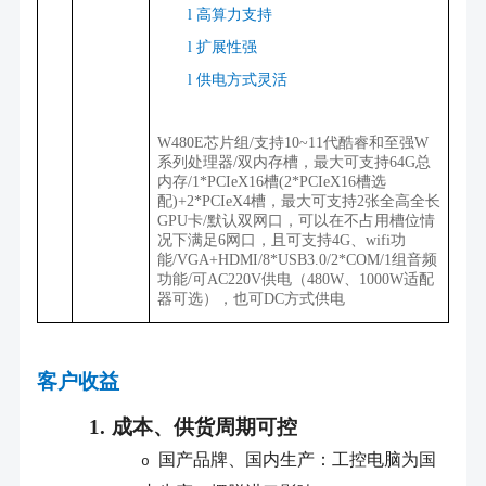
l
高算力支持
l
扩展性强
l
供电方式灵活
W480E芯片组
/
支持
10~11
代酷睿和至强
W
系列处理器
/
双内存槽，最大可支持
64G
总
内存
/1*PCIeX16
槽
(2*PCIeX16
槽选
配
)+2*PCIeX4
槽，最大可支持
2
张全高全长
GPU
卡
/
默认双网口，可以在不占用槽位情
况下满足
6
网口，且可支持
4G
、
wifi
功
能
/VGA+HDMI/8*USB3.0/2*COM/1
组音频
功能
/
可
AC220V
供电（
480W
、
1000W
适配
器可选），也可
DC
方式供电
客户收益
1.
成本、供货周期可控
国产品牌、国内生产：工控电脑为国
o