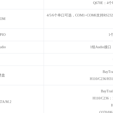
Q670E：4个U
4/5/6个串口可选，COM1~COM6支持RS
COM
PIO
1
udio
1组Audio接口
BayTr
硬盘
H110/C236/H
BayTr
H110/C23
TA/M.2
Q370/H