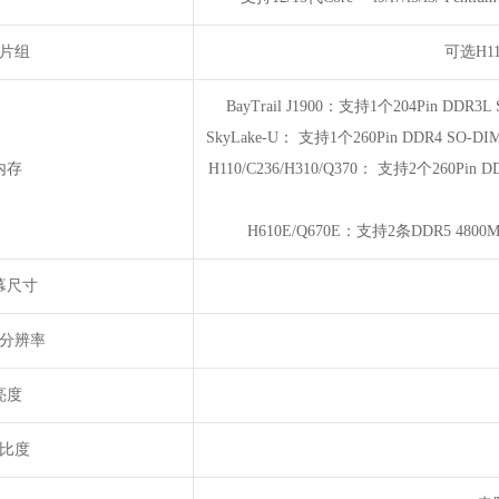
片组
可选H110
BayTrail J1900：支持1个204Pin 
SkyLake-U： 支持1个260Pin DDR4
内存
H110/C236/H310/Q370： 支持2个2
H610E/Q670E：支持2条DDR5 4
幕尺寸
分辨率
亮度
比度