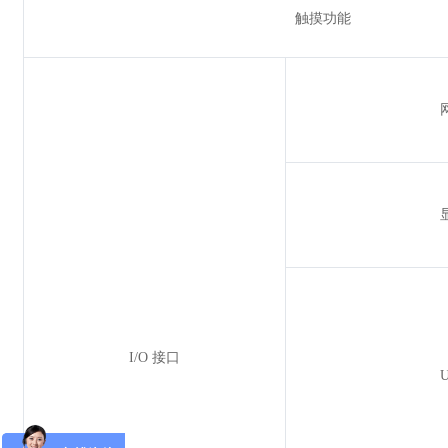
触摸功能
I/O 接口