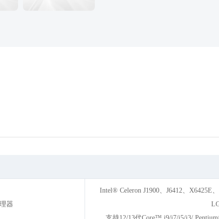
Intel® Celeron J1900、J6412、X6425E
理器
L
支持12/13代Core™ i9/i7/i5/i3/ P