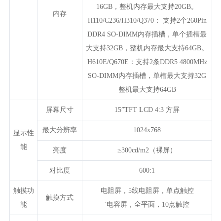
16GB，整机内存最大支持20GB。
内存
H110/C236/H310/Q370： 支持2个260Pin
DDR4 SO-DIMM内存插槽，单个插槽最
大支持32GB，整机内存最大支持64GB。
H610E/Q670E：支持2条DDR5 4800MHz
SO-DIMM内存插槽，单槽最大支持32G
整机最大支持64GB
屏幕尺寸
15”TFT LCD 4:3 方屏
最大分辨率
1024x768
显示性
能
亮度
≥300cd/m2（裸屏）
对比度
600:1
触摸功
电阻屏，5线电阻屏，单点触控
触摸方式
能
'电容屏，全平面，10点触控