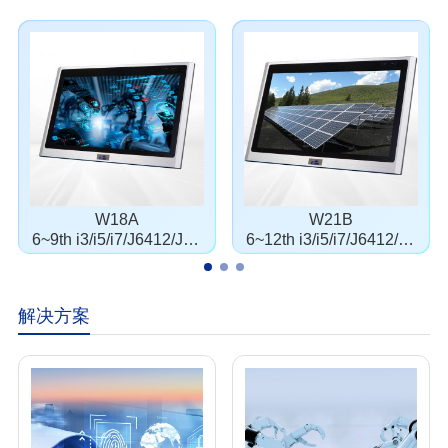
W18A
W21B
6~9th i3/i5/i7/J6412/J19
6~12th i3/i5/i7/J6412/J1
00
900
解决方案