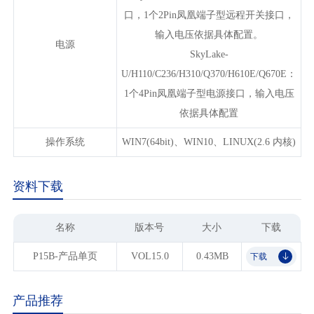
口，1个2Pin凤凰端子型远程开关接口，
输入电压依据具体配置。
电源
SkyLake-
U/H110/C236/H310/Q370/H610E/Q670E：
1个4Pin凤凰端子型电源接口，输入电压
依据具体配置
操作系统
WIN7(64bit)、WIN10、LINUX(2.6 内核)
资料下载
名称
版本号
大小
下载
P15B-产品单页
VOL15.0
0.43MB
下载
𐃯
产品推荐