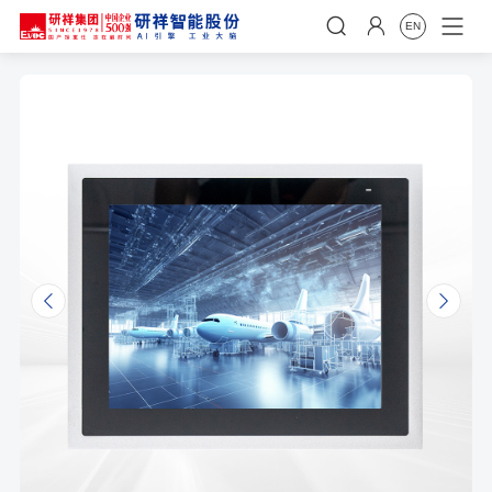


EN
𐃩
