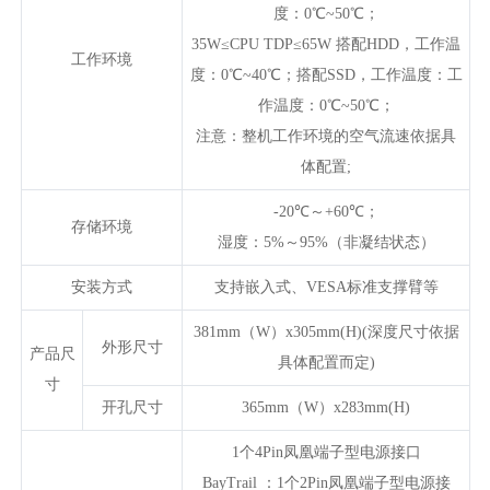
度：0℃~50℃；
35W≤CPU TDP≤65W 搭配HDD，工作温
工作环境
度：0℃~40℃；搭配SSD，工作温度：工
作温度：0℃~50℃；
注意：整机工作环境的空气流速依据具
体配置;
-20℃～+60℃；
存储环境
湿度：5%～95%（非凝结状态）
安装方式
支持嵌入式、VESA标准支撑臂等
381mm（W）x305mm(H)(深度尺寸依据
外形尺寸
产品尺
具体配置而定)
寸
开孔尺寸
365mm（W）x283mm(H)
1个4Pin凤凰端子型电源接口
BayTrail ：1个2Pin凤凰端子型电源接