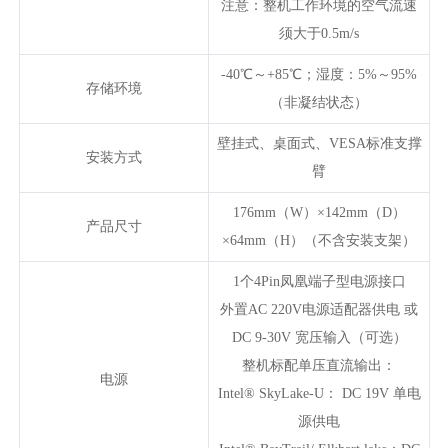
注意：整机工作环境的空气流速
须大于0.5m/s
-40℃～+85℃；湿度：5%～95%
存储环境
（非凝结状态）
壁挂式、桌面式、VESA标准支撑
安装方式
臂
176mm（W）×142mm（D）
产品尺寸
×64mm（H）（不含安装支架）
1个4Pin凤凰端子型电源接口
外置AC 220V电源适配器供电 或
DC 9-30V 宽压输入（可选）
整机标配单压直流输出：
电源
Intel® SkyLake-U： DC 19V 单电
源供电