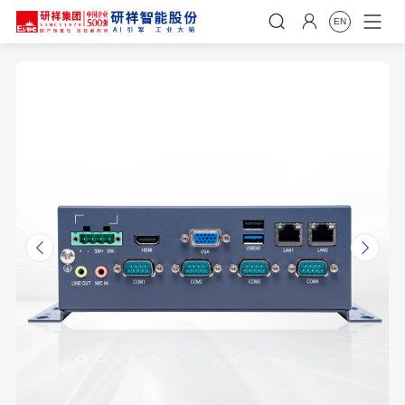


EN
𐃩
