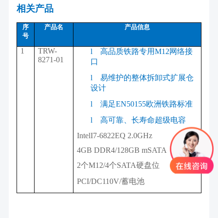
相关产品
序
产品名
产品信息
号
1
TRW-
l
高品质铁路专用M12网络接
8271-01
口
l
易维护的整体拆卸式扩展仓
设计
l
满足EN50155欧洲铁路标准
l
高可靠、长寿命超级电容
IntelI7-6822EQ 2.0GHz
4GB DDR4/128GB mSATA
2个M12/4个SATA硬盘位
PCI/DC110V/蓄电池