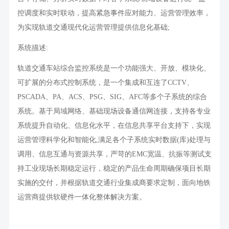
控调度和实时联动，提高紧急事件应对能力、运营管理效率，
为实现轨道交通现代化运营管理提供信息化基础
;
系统描述
:
轨道交通车站综合监控系统是一个功能强大、开放、模块化、
可扩展的分布式控制系统，是一个集成和互连了
CCTV
、
PSCADA
、
PA
、
ACS
、
PSG
、
SIG
、
AFC
等多个子系统的综合
系统。基于局域网络、基础现场设备通信网连接，支持各专业
系统提升自动化、信息化水平，在信息共享平台支持下，实现
运营管理科学化和智能化
,
满足各个子系统实时数据
(
库
)
处理与
调用、信息互通与资源共享，严苛的
EMC
宽温、抗振等测试支
持工业现场长期稳定运行，稳定的产品生命周期确保项目长期
实施的交付，并根据轨道交通行业集成商要求定制，面向地铁
运营商提供软硬件一体化整体解决方案。