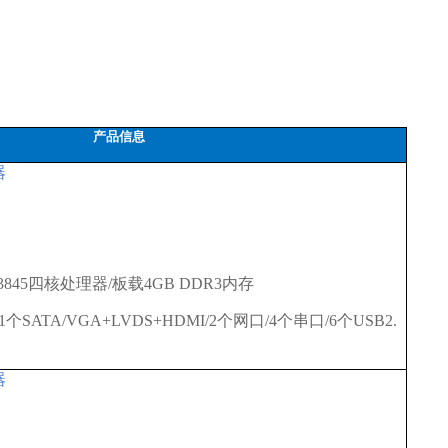
产品信息
器
 E3845四核处理器/板载4GB DDR3内存
个SATA/VGA+LVDS+HDMI/2个网口/4个串口/6个USB2.
器