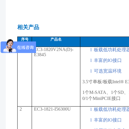
相关产品
序号
产品名
1
EC3-1820V2NA(D)-
l
板载低功耗处理
E3845
l
丰富的IO接口
l
可选宽温环境
3.5寸单板/板载Intel®
1个M-SATA、1个SD、1
0/1个MiniPCIE接口
2
EC3-1821-I56300U
l
板载低功耗处理
l
丰富的IO接口