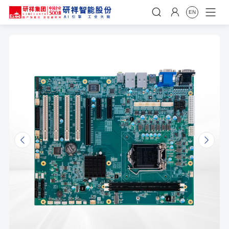


EN
𐃩
