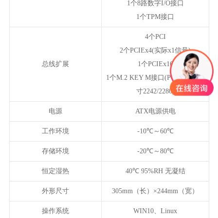
1个8路数字I/O接口
1个TPM接口
4个PCI
2个PCIEx4(实际x1信号)
总线扩展
1个PCIEx16
1个M.2 KEY M接口(PCIE x2，尺
寸2242/2280)
电源
ATX电源供电
工作环境
-10℃～60℃
存储环境
-20℃～80℃
恒定湿热
40℃ 95%RH 无凝结
外形尺寸
305mm（长）×244mm（宽）
操作系统
WIN10、Linux