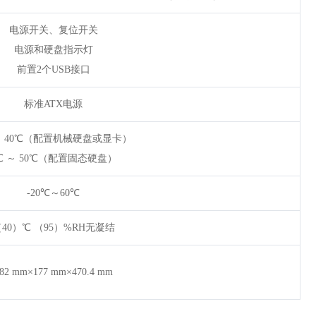
电源开关、复位开关
电源和硬盘指示灯
前置2个USB接口
标准ATX电源
～ 40℃（配置机械硬盘或显卡）
℃ ～ 50℃（配置固态硬盘）
-20℃～60℃
40）℃ （95）%RH无凝结
82 mm×177 mm×470.4 mm