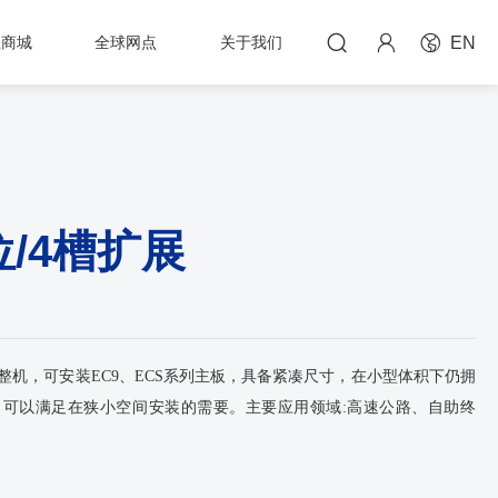



上商城
全球网点
关于我们
EN
位/4槽扩展
壁挂整机，可安装EC9、ECS系列主板，具备紧凑尺寸，在小型体积下仍拥
可以满足在狭小空间安装的需要。主要应用领域:高速公路、自助终