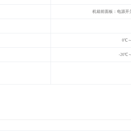
机箱前面板：电源开关
0℃
-20