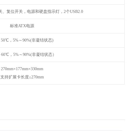
、复位开关，电源和硬盘指示灯，2个USB2.0
标准ATX电源
～50℃，5%～90%(非凝结状态)
℃～60℃，5%～90%(非凝结状态）
270mm×177mm×330mm
支持扩展卡长度≤270mm