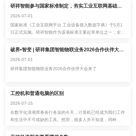
边缘控制器研发与示范应用”项目，摘得工业控制与物联网赛
研祥智能参与国家标准制定，夯实工业互联网基础底座
道唯一一等奖。
2026-07-01
国家标准《工业互联网平台 工业设备接入数据字典》于5月1
日正式实施。研祥智能作为该项标准主要起草单位之一，全程
深度参与标准制定工作，以实际行动推动工业设备数据标准化
建设，进一步展现了其在工业互联网领域的技术实力和行业影
破界•智变 | 研祥集团智能物联业务2026合作伙伴大会来了
响力。
2026-07-01
研祥集团智能物联业务2026合作伙伴大会来了
工控机和普通电脑的区别
2026-07-15
在数字化浪潮席卷各行各业的今天，计算机已经成为我们工作
和生活中不可或缺的工具。然而，很多人并不知道，同样
是“电脑”，工控机（工业控制计算机）和我们日常使用的普通
电脑（个人PC）之间，存在着天壤之别。有人可能会问：“工