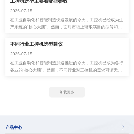
工控机选型主要看哪些参数
控机不就是一台配置低一点的电脑吗？为什么卖得那么
2026-07-15
贵？”答案远没有这么简单。本文将从多
在工业自动化和智能制造快速发展的今天，工控机已经成为生
产系统的“核心大脑”。然而，面对市场上琳琅满目的型号和配
置，很多工程师和采购人员仍然感到无从下手——工控机选型
究竟主要看哪些参数？本文将从六个核心维度，为您系统梳理
不同行业工控机选型建议
工控机选型的关键参数，助您精准匹配工业需求。
2026-07-15
在工业自动化和智能制造加速推进的今天，工控机已成为各行
各业的“核心大脑”。然而，不同行业对工控机的需求可谓天差
地别——汽车制造追求高性能与强抗振，石油化工必须防爆防
腐，医疗设备则绕不开严苛的合规认证。
加载更多
产品中心
