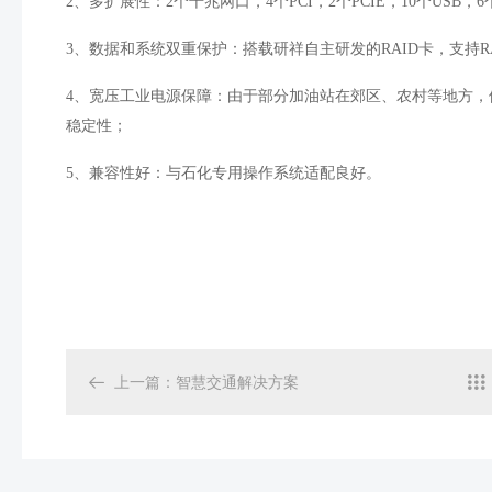
2
、多扩展性：
2
个千兆网口，
4
个
PCI
，
2
个
PCIE
，
10
个
USB
，
6
3
、数据和系统双重保护：搭载研祥自主研发的
RAID
卡，支持
R
4
、宽压工业电源保障：由于部分加油站在郊区、农村等地方，
稳定性；
5
、兼容性好：与石化专用操作系统适配良好。

上一篇
：
智慧交通解决方案
