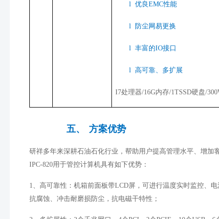
l
优良EMC性能
l
防尘网易更换
l
丰富的IO接口
l
高可靠、多扩展
I7处理器
/16G
内存
/1TSSD
硬盘
/30
五、
方案优势
研祥多年来深耕石油石化行业，帮助用户提高管理水平、增加
IPC-820
用于管控计算机具有如下优势：
1
、高可靠性：机箱前面板带
LCD
屏，可进行温度实时监控、电
抗腐蚀、冲击耐磨损防尘，抗电磁干特性；