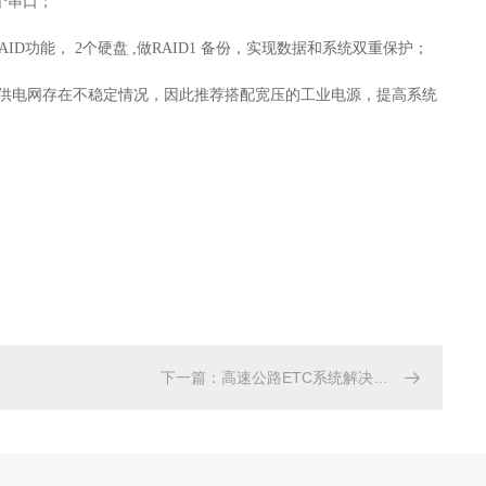
个串口；
AID
功能，
2
个硬盘
,
做
RAID1
备份，实现数据和系统双重保护；
供电网存在不稳定情况，因此推荐搭配宽压的工业电源，提高系统
下一篇
：
高速公路ETC系统解决方案
