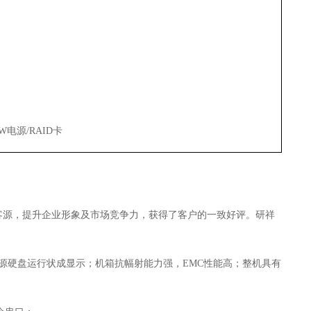
0W
电源
/RAID
卡
客源，提升企业形象及市场竞争力，获得了客户的一致好评。研祥
源硬盘运行状成显示；机箱抗幅射能力强，
EMC
性能高；整机具有