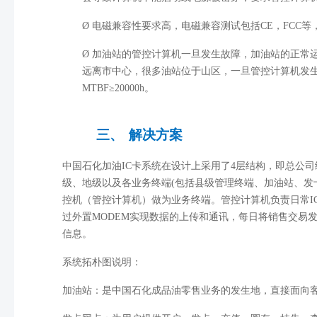
Ø
电磁兼容性要求高，电磁兼容测试包括
CE
，
FCC
等
Ø
加油站的管控计算机一旦发生故障，加油站的正常
远离市中心，很多油站位于山区，一旦管控计算机发
MTBF
≥
20000h
。
三、
解决方案
中国石化加油
IC
卡系统在设计上采用了
4
层结构，即总公司
级、地级以及各业务终端
(
包括县级管理终端、加油站、发
控机（管控计算机）做为业务终端。管控计算机负责日常
I
过外置
MODEM
实现数据的上传和通讯，每日将销售交易
信息。
系统拓朴图说明：
加油站：是中国石化成品油零售业务的发生地，直接面向