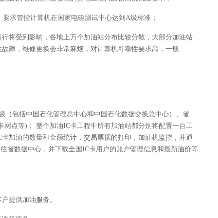
，要求管控计算机在国家电磁测试中心达到
A
级标准；
运行将受到影响，各地上万个加油站分布比较分散，大部分加油站
生故障，维修更换会非常麻烦，对计算机可靠性要求高，一般
级（包括中国石化管理总中心和中国石化数据交换总中心）、省
卡网点等
)
； 整个加油
IC
卡工程中所有加油站都分别将配置一台工
C
卡加油的数量和金额统计，交易票据的打印，加油机监控，并通
发往省数据中心，并下载全国
IC
卡用户的账户管理信息和最新油价等
客户提供加油服务。