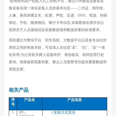
使用研祥国产化嵌入式工控机平台，通过
USB
通道连接各采
集设备实现一体化采集人员的基本信息
——
二代证、指学纹、
人像、身高体重足长、虹膜、声纹、足迹、
DNA
、笔迹、特殊
体征、手机、随身物品、银行卡等信息
,
采集数据全面符合公
安部关于人员基础信息采集数据项和数据质量的标准要求。
系统通过与警综平台、刑专系统、大数据平台以及各专业比对
系统之间的有效关联，可实现人员信息“采”、“比”、“反”一体
化应用
,
为公安机关网上追逃布控、身份核实、前科犯罪打处
査询、倒查破获现案积案、重点人员预警管控提供重要数据和
系统支撑。
相关产品
序
产品名
产品信息
号
1
IPC-
l
安装方式灵活