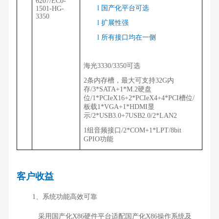
6207/EC0-
l
国产化平台可选
1501-HG-
3350
l
扩展性强
l
所有接口均在一侧
海光
3330/3350
可选
2条内存槽，最大可支持
32G
内
存
/3*SATA+1*M.2
硬盘
位
/1*PCIeX16+2*PCIeX4+4*PCI
槽位
/
板载
1*VGA+1*HDMI
显
示
/2*USB3.0+7USB2.0/2*LAN2
1组音频接口
/2*COM+1*LPT/8bit
GPIO
功能
客户收益
1
、系统功能高效可靠
采用国产化
X86
硬件平台适配国产化
X86
操作系统及