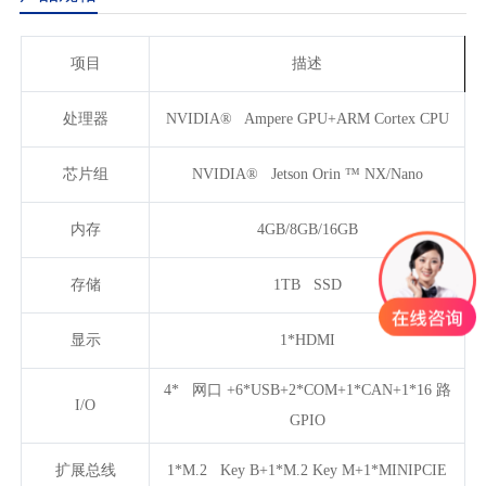
项目
描述
处理器
NVIDIA® Ampere GPU+ARM Cortex CPU
芯片组
NVIDIA® Jetson Orin ™ NX/Nano
内存
4GB/8GB/16GB
存储
1TB SSD
显示
1*HDMI
4* 网口 +6*USB+2*COM+1*CAN+1*16 路
I/O
GPIO
扩展总线
1*M.2 Key B+1*M.2 Key M+1*MINIPCIE