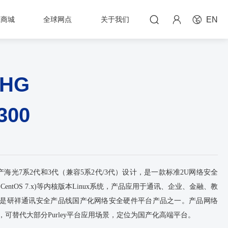



上商城
全球网点
关于我们
EN
-HG
300
构的国产海光7系2代和3代（兼容5系2代/3代）设计，是一款标准2U网络安全
 CentOS 7.x)等内核版本Linux系统，产品应用于通讯、企业、金融、教
7-HG是研祥通讯安全产品线国产化网络安全硬件平台产品之一。产品网络
平台，可替代大部分Purley平台应用场景，定位为国产化高端平台。