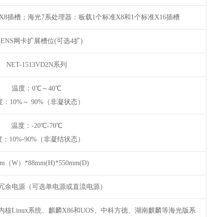
 X8插槽；海光7系处理器：板载1个标准X8和1个标准X16插槽
个ENS网卡扩展槽位(可选4扩)
NET-1513VD2N系列
温度：0℃～40℃
度：10%～ 90%（非凝状态）
温度：-20℃-70℃
度：10%-90%（非凝结状态）
mm（W）*88mm(H)*550mm(D)
ATX冗余电源（可选单电源或直流电源）
8.x以上内核Linux系统、麒麟X86和UOS、中科方德、湖南麒麟等海光版系