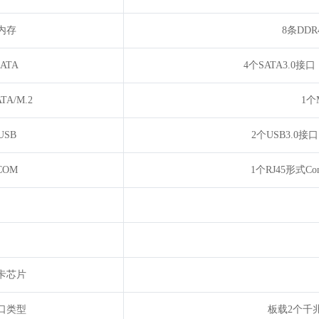
内存
8条DD
SATA
4个SATA3.0
TA/M.2
1个M
USB
2个USB3.0
COM
1个RJ45形式C
卡芯片
口类型
板载2个千