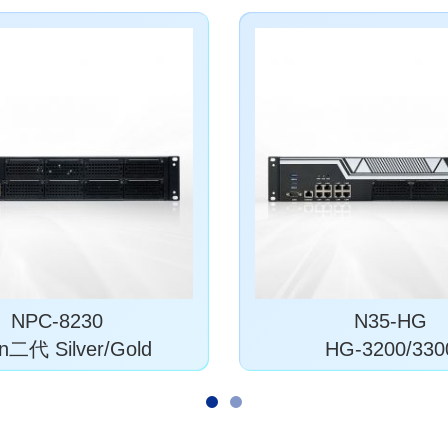
NPC-8230
N35-HG
n二代 Silver/Gold
HG-3200/330