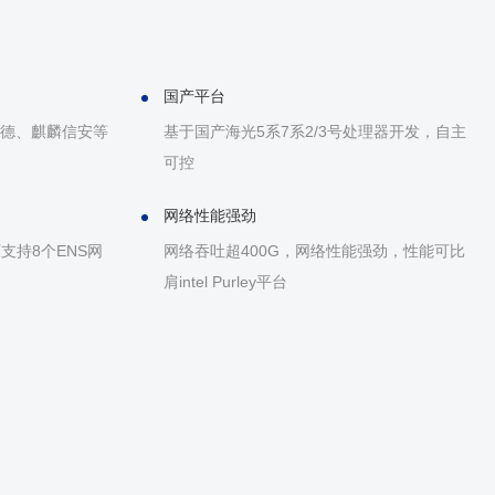
国产平台
方德、麒麟信安等
基于国产海光5系7系2/3号处理器开发，自主
可控
网络性能强劲
支持8个ENS网
网络吞吐超400G，网络性能强劲，性能可比
肩intel Purley平台