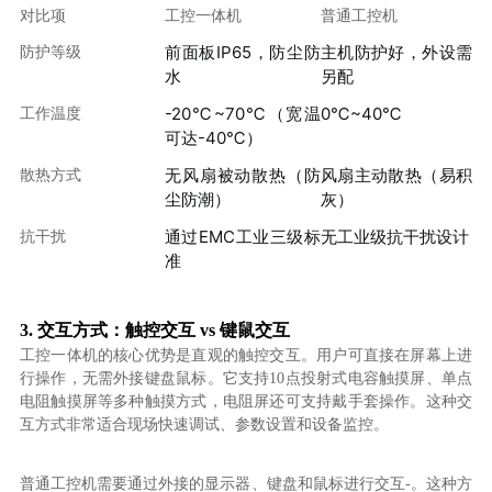
对比项
工控一体机
普通工控机
前面板IP65，防尘防
主机防护好，外设需
防护等级
水
另配
-20℃~70℃（宽温
0℃~40℃
工作温度
可达-40℃）
无风扇被动散热（防
风扇主动散热（易积
散热方式
尘防潮）
灰）
通过EMC工业三级标
无工业级抗干扰设计
抗干扰
准
3. 交互方式：触控交互 vs 键鼠交互
工控一体机的核心优势是直观的触控交互。用户可直接在屏幕上进
行操作，无需外接键盘鼠标。它支持10点投射式电容触摸屏、单点
电阻触摸屏等多种触摸方式，电阻屏还可支持戴手套操作。这种交
互方式非常适合现场快速调试、参数设置和设备监控。
普通工控机需要通过外接的显示器、键盘和鼠标进行交互-。这种方