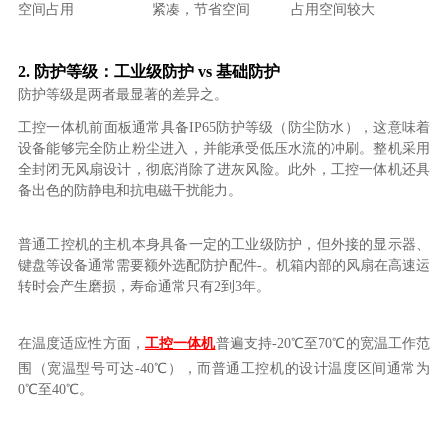
空间占用
紧凑，节省空间
占用空间较大
2. 防护等级：工业级防护 vs 基础防护
防护等级是两者最显著的差异之。
工控一体机前面板通常具备IP65防护等级（防尘防水），这意味着
设备能够完全防止粉尘进入，并能承受低压水流的冲刷。整机采用
全封闭无风扇设计，彻底消除了进灰风险。此外，工控一体机还具
备出色的防静电和抗电磁干扰能力。
普通工控机的主机本身具备一定的工业级防护，但外接的显示器、
键盘等设备通常需要额外选配防护配件-。机箱内部的风扇在高速运
转时会产生磨损，寿命通常只有2到3年。
在温度适应性方面，
工控一体机
普遍支持-20℃至70℃的宽温工作范
围（宽温型号可达-40℃），而普通工控机的设计温度区间通常为
0℃至40℃。