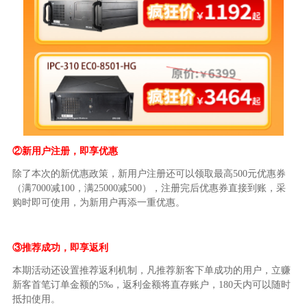
②新用户注册，即享优惠
除了本次的新优惠政策，新用户注册还可以领取最高
500
元优惠券
（满
7000
减
100
，满
25000
减
500
），注册完后优惠券直接到账，采
购时即可使用，为新用户再添一重优惠。
③推荐成功，即享返利
本期活动还设置推荐返利机制，凡推荐新客下单成功的用户，立赚
新客首笔订单金额的
5
‰，返利金额将直存账户，
180
天内可以随时
抵扣使用。