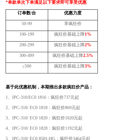
*
单款单次下单满足以下要求即可享受优惠
订单数
台
优惠力度
/
50-99
享疯狂价
100-199
疯狂价基础上降
1%
200-299
疯狂价基础上降
2%
300-499
疯狂价基础上降
2.5%
≥
500
疯狂价基础上降
3%
基于此优惠机制，本期推出多款疯狂价产品：
1
、
IPC-310/EC0 1816
：疯狂价
737
元起
2
、
IPC-310/ EC0 1818
：疯狂价
869
元起
3
、
IPC-310/ EC0 1820
：疯狂价
1020
元起
4
、
IPC-310/ EC0 1828
：疯狂价
1192
元起
5
、
IPC-310/ EC0 8501-HG
：疯狂价
3464
元起