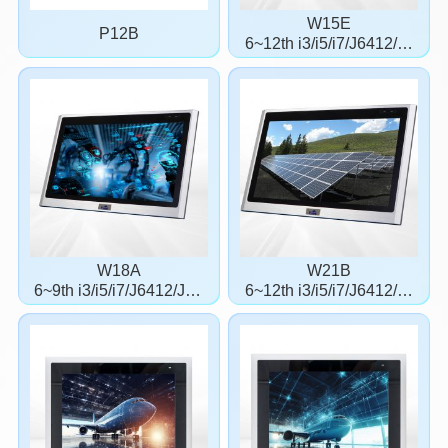
W15E
P12B
6~12th i3/i5/i7/J6412/J1
900
W18A
W21B
6~9th i3/i5/i7/J6412/J19
6~12th i3/i5/i7/J6412/J1
00
900