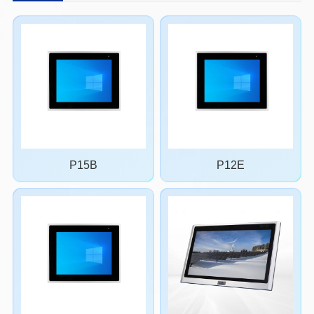
P15B
P12E