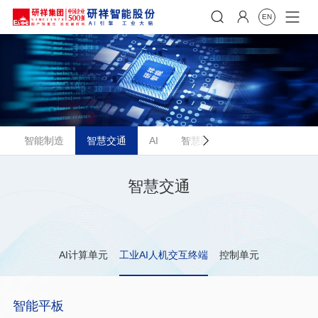


EN
智能制造
智慧交通
AI
智慧医疗

智慧物流
新
智慧交通
AI计算单元
工业AI人机交互终端
控制单元
智能平板